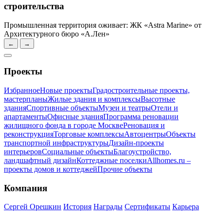
строительства
Промышленная территория оживает: ЖК «Astra Marine» от
Архитектурного бюро «А.Лен»
←
→
Проекты
Избранное
Новые проекты
Градостроительные проекты,
мастерпланы
Жилые здания и комплексы
Высотные
здания
Спортивные объекты
Музеи и театры
Отели и
апартаменты
Офисные здания
Программа реновации
жилищного фонда в городе Москве
Реновация и
реконструкция
Торговые комплексы
Автоцентры
Объекты
транспортной инфраструктуры
Дизайн-проекты
интерьеров
Социальные объекты
Благоустройство,
ландшафтный дизайн
Коттеджные поселки
Allhomes.ru –
проекты домов и коттеджей
Прочие объекты
Компания
Сергей Орешкин
История
Награды
Сертификаты
Карьера