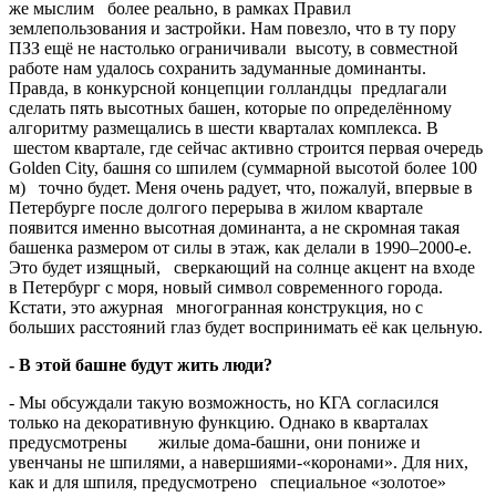
же мыслим более реально, в рамках Правил
землепользования и застройки. Нам повезло, что в ту пору
ПЗЗ ещё не настолько ограничивали высоту, в совместной
работе нам удалось сохранить задуманные доминанты.
Правда, в конкурсной концепции голландцы предлагали
сделать пять высотных башен, которые по определённому
алгоритму размещались в шести кварталах комплекса. В
шестом квартале, где сейчас активно строится первая очередь
Golden City, башня со шпилем (суммарной высотой более 100
м) точно будет. Меня очень радует, что, пожалуй, впервые в
Петербурге после долгого перерыва в жилом квартале
появится именно высотная доминанта, а не скромная такая
башенка размером от силы в этаж, как делали в 1990–2000-е.
Это будет изящный, сверкающий на солнце акцент на входе
в Петербург с моря, новый символ современного города.
Кстати, это ажурная многогранная конструкция, но с
больших расстояний глаз будет воспринимать её как цельную.
- В этой башне будут жить люди?
- Мы обсуждали такую возможность, но КГА согласился
только на декоративную функцию. Однако в кварталах
предусмотрены жилые дома-башни, они пониже и
увенчаны не шпилями, а навершиями-«коронами». Для них,
как и для шпиля, предусмотрено специальное «золотое»