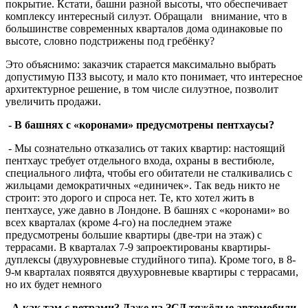
покрытие. Кстати, башни разной высоты, что обеспечивает
комплексу интересный силуэт. Обращали внимание, что в
большинстве современных кварталов дома одинаковые по
высоте, словно подстрижены под гребёнку?
Это объяснимо: заказчик старается максимально выбрать
допустимую ПЗЗ высоту, и мало кто понимает, что интересное
архитектурное решение, в том числе силуэтное, позволит
увеличить продажи.
- В башнях с «коронами» предусмотрены пентхаусы?
- Мы сознательно отказались от таких квартир: настоящий
пентхаус требует отдельного входа, охраны в вестибюле,
специального лифта, чтобы его обитатели не сталкивались с
жильцами демократичных «единичек». Так ведь никто не
строит: это дорого и спроса нет. Те, кто хотел жить в
пентхаусе, уже давно в Лондоне. В башнях с «коронами» во
всех кварталах (кроме 4-го) на последнем этаже
предусмотрены большие квартиры (две-три на этаж) с
террасами. В кварталах 7-9 запроектированы квартиры-
дуплексы (двухуровневые студийного типа). Кроме того, в 8-
9-м кварталах появятся двухуровневые квартиры с террасами,
но их будет немного
- А как там с ветрами? Даже на ЗСД тяжёлые автомобили,