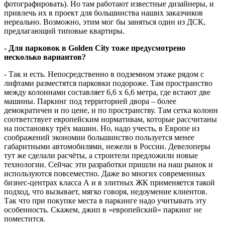
фотографировать). Но там работают известные дизайнеры, и
привлечь их в проект для большинства наших заказчиков
нереально. Возможно, этим мог бы заняться один из ДСК,
предлагающий типовые квартиры.
- Для парковок в Golden City тоже предусмотрено
несколько вариантов?
- Так и есть. Непосредственно в подземном этаже рядом с
лифтами разместятся парковки подороже. Там пространство
между колоннами составляет 6,6 x 6,6 метра, где встают две
машины. Паркинг под территорией двора – более
демократичен и по цене, и по пространству. Там сетка колонн
соответствует европейским нормативам, которые рассчитаны
на постановку трёх машин. Но, надо учесть, в Европе из
соображений экономии большинство пользуется менее
габаритными автомобилями, нежели в России. Девелоперы
тут же сделали расчёты, а строители предложили новые
технологии. Сейчас эти разработки пришли на наш рынок и
используются повсеместно. Даже во многих современных
бизнес-центрах класса А и в элитных ЖК применяется такой
подход, что вызывает, мягко говоря, недоумение клиентов.
Так что при покупке места в паркинге надо учитывать эту
особенность. Скажем, джип в «европейский» паркинг не
поместится.