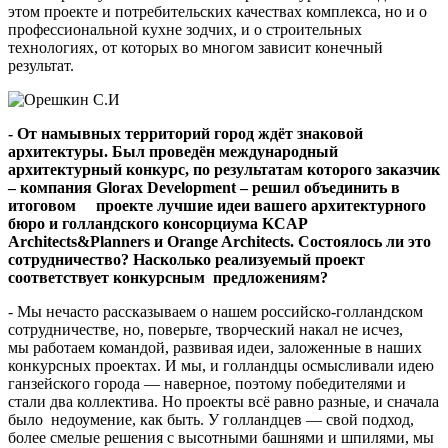
этом проекте и потребительских качествах комплекса, но и о
профессиональной кухне зодчих, и о строительных
технологиях, от которых во многом зависит конечный
результат.
- От намывных территорий город ждёт знаковой
архитектуры. Был проведён международный
архитектурный конкурс, по результатам которого заказчик
– компания Gloraх Development – решил объединить в
итоговом проекте лучшие идеи вашего архитектурного
бюро и голландского консорциума KCAP
Architects&Planners и Orange Architects. Состоялось ли это
сотрудничество? Насколько реализуемый проект
соответствует конкурсным предложениям?
- Мы нечасто рассказываем о нашем российско-голландском
сотрудничестве, но, поверьте, творческий накал не исчез,
мы работаем командой, развивая идеи, заложенные в наших
конкурсных проектах. И мы, и голландцы осмысливали идею
ганзейского города — наверное, поэтому победителями и
стали два коллектива. Но проекты всё равно разные, и сначала
было недоумение, как быть. У голландцев — свой подход,
более смелые решения с высотными башнями и шпилями, мы