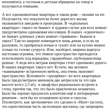
непонятно), а гостиная и детская обращены на север и
получаются темными.
А все однокомнатные квартиры в таком доме – окнами на юг.
Получается, что покупатели более дорогого жилья
оказываются заведомо в проигрыше. В «идеальных
квартирах» такого не бывает: в худшем случае для всех комнат
предусмотрена одинаковая инсоляция. В наших «единичках»
не бывает длинных узких комнат-«трамваев». Бывали в
таких? Там по ширине помещается лишь диван, и если он
разложен, то пробраться ночью в туалет или на кухню можно
только по голове супруги. Или, наоборот, ширина корпуса
настолько огромна, что тёмное пространство приходится
использовать под коридоры, гардеробные, шубохранилища
разные. А ведь весь метраж квартиры стоит одинаково дорого.
В наших квартирах такого нет. Кстати, мы активно
«навязываем» встроенную мебель, она очень экономит
пространство. Вспомните «хрущёвки»: во всех квартирках
было предусмотрено минимум две антресоли (и это при
высоте всего 2,5 м!), и шкаф был рационально встроен в
стену, причём так, что это было практически незаметно.
Было бы хорошо предлагать клиентам ещё и интерьерные
решения – хотя бы по оснащению кухни и санузла.
Посмотрите, как эргономично это сделано в «Икее» (кстати,
это единственная часть экспозиции магазина, где запрещено