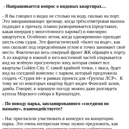
- Напрашивается вопрос о видовых квартирах…
- Я бы говорил о видах не столько на воду, сколько на порт.
Это завораживающее зрелище, когда трёхсотметровая махина
подходит к причалу, плавно разворачивается (представьте,
какая инерция у многотонного парома!) и ювелирно
швартуется. Особенно летом, когда одновременно приходят
шесть-семь судов. Это фантастический «балет на воде», как
они скользят под определённым углом и точно занимают своё
место. Фактически весь северный фронт ЖК обращён к порту.
А из квартир в южной и юго-восточной частей открывается
вид на зелёную прогулочную зону, которая свяжет все
кварталы Golden City. С самой крайней точки, с мыса, будет
вид на соседний комплекс с парком, который предложила
создать «Студия 44» в рамках проекта для «Группы ЛСР». К
тому же из некоторых квартир будет виден Финский залив,
дамба. Говорят, в хорошую погоду можно даже разглядеть
купола Морского собора в Кронштадте.
- По поводу парка, запланированного «соседями по
намыву», взаимодействуете?
- Нас пригласили участвовать в конкурсе на концепцию
парка. Это очень интересная тема: нужно предложить, как
органично соединить гранитную невскую набережную,