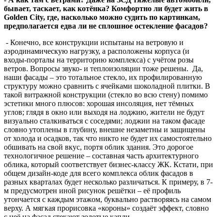
бывает, таскает, как котёнка? Комфортно ли будет жить в
Golden City, где, насколько можно судить по картинкам,
предполагается едва ли не сплошное остекление фасадов?
- Конечно, все конструкции испытаны на ветровую и
аэродинамическую нагрузку, а расположены корпуса (и
входы-порталы на территорию комплекса) с учётом розы
ветров. Вопросы звуко- и теплоизоляции тоже решены. Да,
наши фасады – это тотальное стекло, их профилированную
структуру можно сравнить с ячейками шоколадной плитки. В
такой витражной конструкции (стекло во всю стену) помимо
эстетики много плюсов: хорошая инсоляция, нет тёмных
углов; глядя в окно или выходя на лоджию, жители не будут
визуально сталкиваться с соседями; лоджии на таком фасаде
словно утоплены в глубину, внешне незаметны и защищены
от холода и осадков, так что никто не будет их самостоятельно
обшивать на свой вкус, портя облик здания. Это дорогое
технологичное решение – составная часть архитектурного
облика, который соответствует бизнес-классу ЖК. Кстати, при
общем дизайн-коде для всего комплекса облик фасадов в
разных кварталах будет несколько различаться. К примеру, в 7-
м предусмотрен иной рисунок решётки – её профиль
утончается с каждым этажом, буквально растворяясь на самом
верху. А мягкая прорисовка «короны» создаёт эффект, словно
с неё на фасад стекают золотые капли.