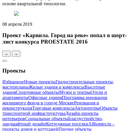
основе квартальной типологии.
08 апреля 2019
Проект «Карвила. Город на реке» попал в шорт-
лист конкурса PROESTATE 2016
←
→
Проекты
Избранное
Новые проекты
Градостроительные проекты,
мастерпланы
Жилые здания и комплексы
Высотные
здания
Спортивные объекты
Музеи и театры
Отели и
апартаменты
Офисные здания
Программа реновации
жилищного фонда в городе Москве
Реновация и
реконструкция
Торговые комплексы
Автоцентры
Объекты
транспортной инфраструктуры
Дизайн-проекты
интерьеров
Социальные объекты
Благоустройство,
ландшафтный дизайн
Коттеджные поселки
Allhomes.ru –
проекты домов и коттеджей
Прочие объекты