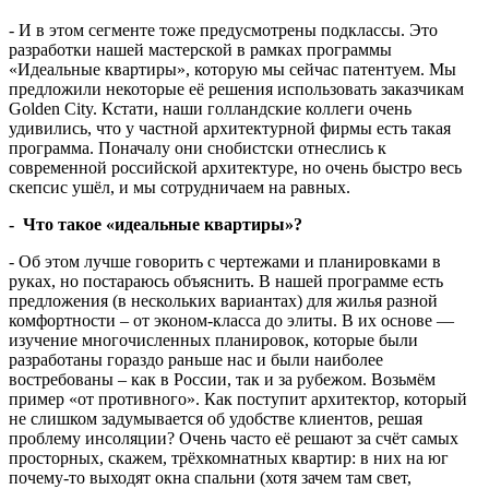
- И в этом сегменте тоже предусмотрены подклассы. Это
разработки нашей мастерской в рамках программы
«Идеальные квартиры», которую мы сейчас патентуем. Мы
предложили некоторые её решения использовать заказчикам
Golden City. Кстати, наши голландские коллеги очень
удивились, что у частной архитектурной фирмы есть такая
программа. Поначалу они снобистски отнеслись к
современной российской архитектуре, но очень быстро весь
скепсис ушёл, и мы сотрудничаем на равных.
- Что такое «идеальные квартиры»?
- Об этом лучше говорить с чертежами и планировками в
руках, но постараюсь объяснить. В нашей программе есть
предложения (в нескольких вариантах) для жилья разной
комфортности – от эконом-класса до элиты. В их основе —
изучение многочисленных планировок, которые были
разработаны гораздо раньше нас и были наиболее
востребованы – как в России, так и за рубежом. Возьмём
пример «от противного». Как поступит архитектор, который
не слишком задумывается об удобстве клиентов, решая
проблему инсоляции? Очень часто её решают за счёт самых
просторных, скажем, трёхкомнатных квартир: в них на юг
почему-то выходят окна спальни (хотя зачем там свет,