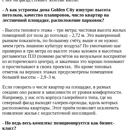
- А как устроены дома Golden City изнутри: высота
потолков, качество планировок, число квартир на
лестничной площадке, расположение парковок?
- Высота типового этажа – три метра; чистовая высота жилых
помещений (от пола до потолка) – 2,72 м. Это выверенный
рынком показатель, по большому счёту, выше и не нужно:
зачем греть лишнюю кубатуру воздуха? По умолчанию шаг
примерно в три метра по высоте этажа заложен в высотных
регламентах ПЗЗ (помимо расчётов на визуальное восприятие
из исторического центра), и заказчики это хорошо понимают
и просчитывают в своих проектах. Но кроме типовых
отметок на верхних этажах предусмотрены помещения
большей высоты – 2,9–3 м.
Если говорить о числе квартир на площадке, в разных
секциях оно разное в зависимости от уровня комфортности.
Например, у нас есть корпуса галерейного типа, где на
северный фасад выходят галереи-проходы, вдоль которых
расположены квартиры. Этот приём позволяет исключить
появление жилья с недостаточной инсоляцией.
- Но ведь весь комплекс позиционируется как бизнес-
класс?