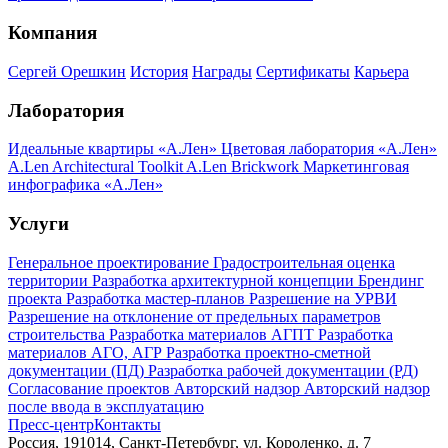
Компания
Сергей Орешкин
История
Награды
Сертификаты
Карьера
Лаборатория
Идеальные квартиры «А.Лен»
Цветовая лаборатория «А.Лен»
A.Len Architectural Toolkit
A.Len Brickwork
Маркетинговая
инфографика «А.Лен»
Услуги
Генеральное проектирование
Градостроительная оценка
территории
Разработка архитектурной концепции
Брендинг
проекта
Разработка мастер-планов
Разрешение на УРВИ
Разрешение на отклонение от предельных параметров
строительства
Разработка материалов АГПТ
Разработка
материалов АГО, АГР
Разработка проектно-сметной
документации (ПД)
Разработка рабочей документации (РД)
Согласование проектов
Авторский надзор
Авторский надзор
после ввода в эксплуатацию
Пресс-центр
Контакты
Россия, 191014, Санкт-Петербург, ул. Короленко, д. 7