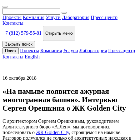
Проекты
Компания
Услуги
Лаборатория
Пресс-центр
Контакты
+7 (812) 579-55-81
Открыть меню
Закрыть поиск
Проекты
Компания
Услуги
Лаборатория
Пресс-центр
Поиск
Контакты
English
16 октября 2018
«На намыве появится ажурная
многогранная башня». Интервью
Сергея Орешкина о ЖК Golden City
С архитектором Сергеем Орешкиным, руководителем
Архитектурного бюро «А.Лен», мы договорились
побеседовать о
ЖК Golden City
, строящемся на намыве.
Разговор получился не только об архитектурных находках в