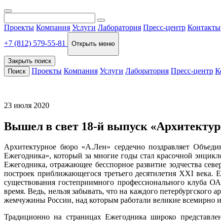
Проекты
Компания
Услуги
Лаборатория
Пресс-центр
Контакты
+7 (812) 579-55-81
Открыть меню
Закрыть поиск
Проекты
Компания
Услуги
Лаборатория
Пресс-центр
К
Поиск
23 июля 2020
Вышел в свет 18-й выпуск «Архитектур
Архитектурное бюро «А.Лен» сердечно поздравляет Объеди
Ежегодника», который за многие годы стал красочной энцик
Ежегодника, отражающее бесспорное развитие зодчества севе
построек приближающегося третьего десятилетия XXI века. Е
существования гостеприимного профессионального клуба ОА
время. Ведь, нельзя забывать, что на каждого петербургског
жемчужины России, над которым работали великие всемирно из
Традиционно на страницах Ежегодника широко представлен