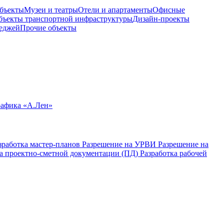
бъекты
Музеи и театры
Отели и апартаменты
Офисные
бъекты транспортной инфраструктуры
Дизайн-проекты
теджей
Прочие объекты
рафика «А.Лен»
зработка мастер-планов
Разрешение на УРВИ
Разрешение на
ка проектно-сметной документации (ПД)
Разработка рабочей