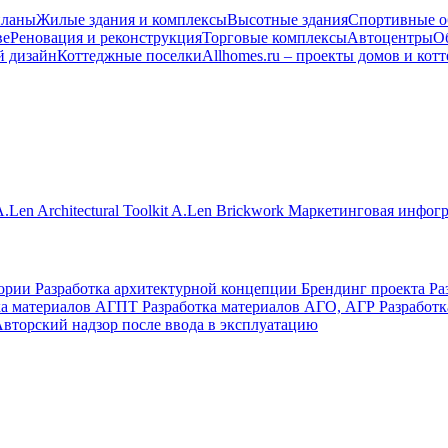
планы
Жилые здания и комплексы
Высотные здания
Спортивные о
ве
Реновация и реконструкция
Торговые комплексы
Автоцентры
О
й дизайн
Коттеджные поселки
Allhomes.ru – проекты домов и кот
.Len Architectural Toolkit
A.Len Brickwork
Маркетинговая инфог
тории
Разработка архитектурной концепции
Брендинг проекта
Ра
ка материалов АГПТ
Разработка материалов АГО, АГР
Разработ
вторский надзор после ввода в эксплуатацию