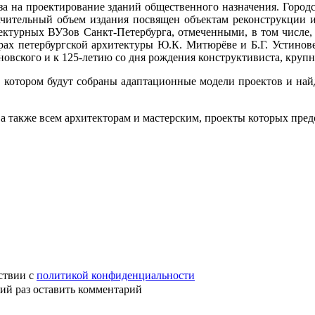
а на проектирование зданий общественного назначения. Городс
чительный объем издания посвящен объектам реконструкции и
турных ВУЗов Санкт-Петербурга, отмеченными, в том числе, н
рах петербургской архитектуры Ю.К. Митюрёве и Б.Г. Устинове
рановского и к 125-летию со дня рождения конструктивиста, кру
 котором будут собраны адаптационные модели проектов и най
 также всем архитекторам и мастерским, проекты которых пред
ствии с
политикой конфиденциальности
ий раз оставить комментарий