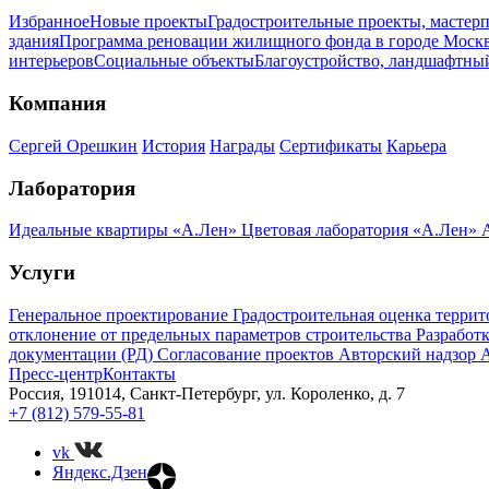
Избранное
Новые проекты
Градостроительные проекты, мастер
здания
Программа реновации жилищного фонда в городе Моск
интерьеров
Социальные объекты
Благоустройство, ландшафтны
Компания
Сергей Орешкин
История
Награды
Сертификаты
Карьера
Лаборатория
Идеальные квартиры «А.Лен»
Цветовая лаборатория «А.Лен»
A
Услуги
Генеральное проектирование
Градостроительная оценка терри
отклонение от предельных параметров строительства
Разработ
документации (РД)
Согласование проектов
Авторский надзор
А
Пресс-центр
Контакты
Россия, 191014, Санкт-Петербург, ул. Короленко, д. 7
+7 (812) 579-55-81
vk
Яндекс.Дзен