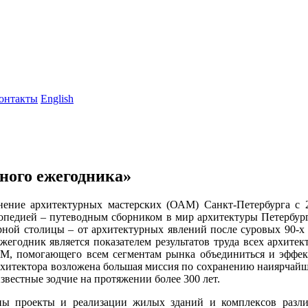
онтакты
English
ного ежегодника»
нение архитектурных мастерских (ОАМ) Санкт-Петербурга с
лопедией – путеводным сборником в мир архитектуры Петербург
рной столицы – от архитектурных явлений после суровых 90-х
жегодник является показателем результатов труда всех архитек
М, помогающего всем сегментам рынка объединиться и эффект
о архитектора возложена большая миссия по сохранению наиярчай
вестные зодчие на протяжении более 300 лет.
ы проекты и реализации жилых зданий и комплексов разли