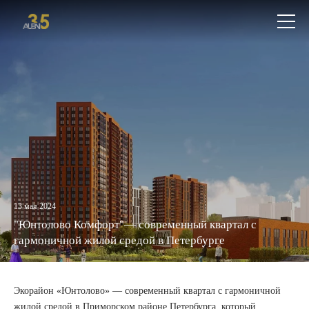
+7
Откры
(812)
меню
579-
55-
81
13 мая 2024
"Юнтолово Комфорт"— современный квартал с
гармоничной жилой средой в Петербурге
Экорайон «Юнтолово» — современный квартал с гармоничной
жилой средой в Приморском районе Петербурга, который