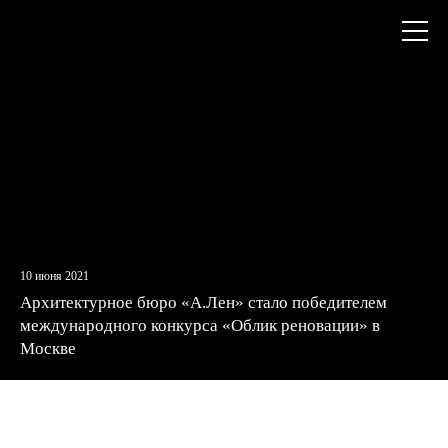
+7
Откры
(812)
меню
579-
55-
81
10 июня 2021
Архитектурное бюро «А.Лен» стало победителем
международного конкурса «Облик реновации» в
Москве