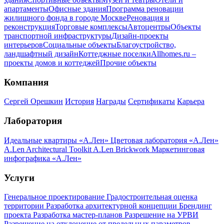
апартаменты
Офисные здания
Программа реновации
жилищного фонда в городе Москве
Реновация и
реконструкция
Торговые комплексы
Автоцентры
Объекты
транспортной инфраструктуры
Дизайн-проекты
интерьеров
Социальные объекты
Благоустройство,
ландшафтный дизайн
Коттеджные поселки
Allhomes.ru –
проекты домов и коттеджей
Прочие объекты
Компания
Сергей Орешкин
История
Награды
Сертификаты
Карьера
Лаборатория
Идеальные квартиры «А.Лен»
Цветовая лаборатория «А.Лен»
A.Len Architectural Toolkit
A.Len Brickwork
Маркетинговая
инфографика «А.Лен»
Услуги
Генеральное проектирование
Градостроительная оценка
территории
Разработка архитектурной концепции
Брендинг
проекта
Разработка мастер-планов
Разрешение на УРВИ
Разрешение на отклонение от предельных параметров