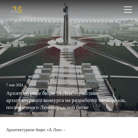
+7
Откры
(812)
меню
579-
55-
81
7 мая 2024
Архитектурное бюро "А.Лен" - участник
архитектурного конкурса на разработку Мемориала,
посвященного Ленинградской битве
Архитектурное бюро «А.Лен» -