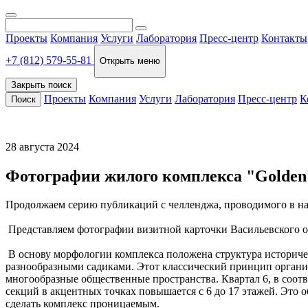
Проекты
Компания
Услуги
Лаборатория
Пресс-центр
Контакты
+7 (812) 579-55-81
Открыть меню
Закрыть поиск
Проекты
Компания
Услуги
Лаборатория
Пресс-центр
К
Поиск
28 августа 2024
Фотографии жилого комплекса "Golden 
Продолжаем серию публикаций с челленджа, проводимого в н
Представляем фотографии визитной карточки Васильевского ос
В основу морфологии комплекса положена структура историчес
разнообразными садиками. Этот классический принцип организа
многообразные общественные пространства. Квартал 6, в соот
секций в акцентных точках повышается с 6 до 17 этажей. Это о
сделать комплекс проницаемым.