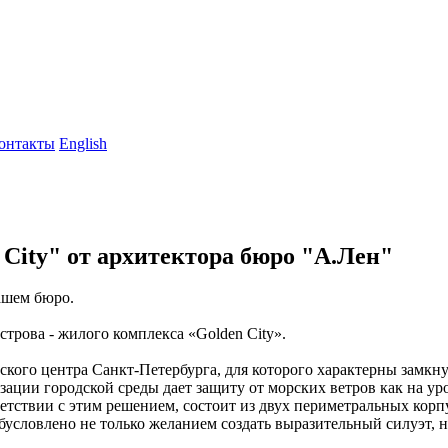
онтакты
English
City" от архитектора бюро "А.Лен"
ашем бюро.
трова - жилого комплекса «Golden City».
кого центра Санкт-Петербурга, для которого характерны замкн
ции городской среды дает защиту от морских ветров как на уро
ветствии с этим решением, состоит из двух периметральных кор
бусловлено не только желанием создать выразительный силуэт, но