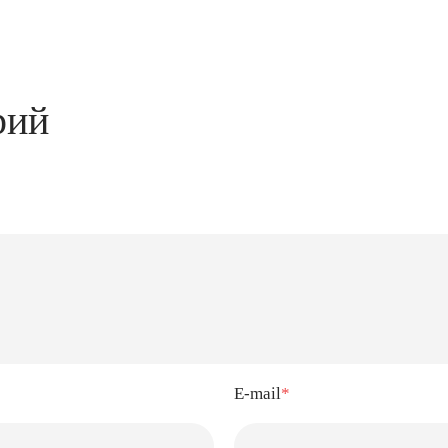
рий
E-mail
*