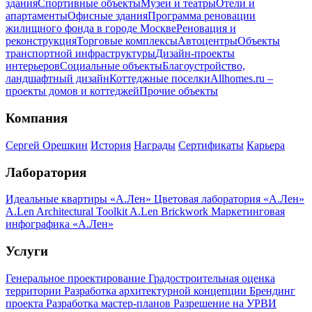
здания
Спортивные объекты
Музеи и театры
Отели и
апартаменты
Офисные здания
Программа реновации
жилищного фонда в городе Москве
Реновация и
реконструкция
Торговые комплексы
Автоцентры
Объекты
транспортной инфраструктуры
Дизайн-проекты
интерьеров
Социальные объекты
Благоустройство,
ландшафтный дизайн
Коттеджные поселки
Allhomes.ru –
проекты домов и коттеджей
Прочие объекты
Компания
Сергей Орешкин
История
Награды
Сертификаты
Карьера
Лаборатория
Идеальные квартиры «А.Лен»
Цветовая лаборатория «А.Лен»
A.Len Architectural Toolkit
A.Len Brickwork
Маркетинговая
инфографика «А.Лен»
Услуги
Генеральное проектирование
Градостроительная оценка
территории
Разработка архитектурной концепции
Брендинг
проекта
Разработка мастер-планов
Разрешение на УРВИ