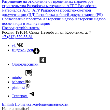
Разрешение на отклонение от предельных параметров
строительства
Разработка материалов АГПТ
Разработка
материалов АГО, АГР
Разработка проектно-сметной
документации (ПД)
Разработка рабочей документации (РД)
Согласование проектов
Авторский надзор
Авторский надзор
после ввода в эксплуатацию
Пресс-центр
Контакты
Россия, 191014, Санкт-Петербург, ул. Короленко, д. 7
+7 (812) 579-55-81
vk
Яндекс.Дзен
Одноклассники
rutube
behance
pinterest
Телеграм
English
Политика конфиденциальности
Нашли ошибку?