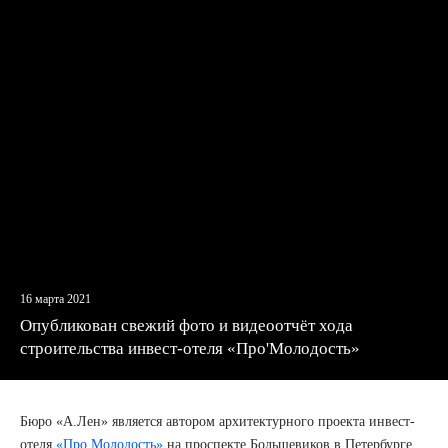
579-
55-
81
16 марта 2021
Опубликован свежий фото и видеоотчёт хода
строительства инвест-отеля «Про'Молодость»
Бюро «А.Лен» является автором архитектурного проекта инвест-
отеля
«Про.Молодость»
на проспекте Большевиков в Петербурге.