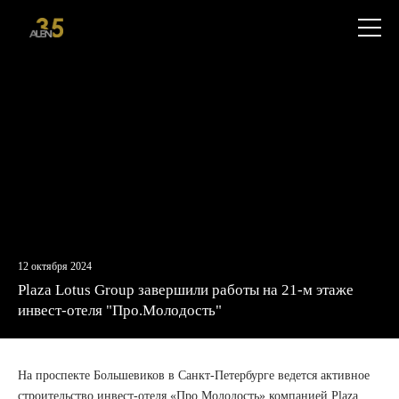
+7
Откры
(812)
меню
579-
55-
81
12 октября 2024
Plaza Lotus Group завершили работы на 21-м этаже
инвест-отеля "Про.Молодость"
На проспекте Большевиков в Санкт-Петербурге ведется активное
строительство инвест-отеля «Про.Молодость» компанией Plaza