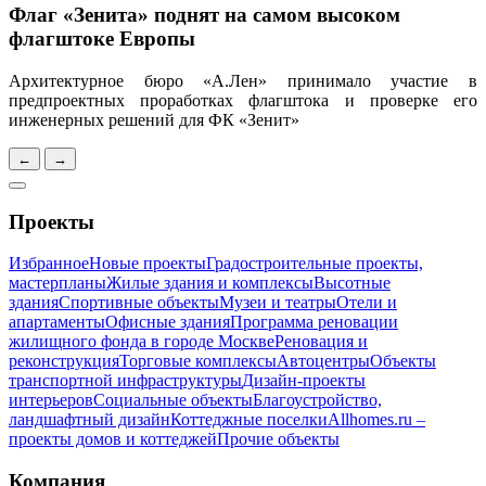
Флаг «Зенита» поднят на самом высоком
флагштоке Европы
Архитектурное бюро «А.Лен» принимало участие в
предпроектных проработках флагштока и проверке его
инженерных решений для ФК «Зенит»
←
→
Проекты
Избранное
Новые проекты
Градостроительные проекты,
мастерпланы
Жилые здания и комплексы
Высотные
здания
Спортивные объекты
Музеи и театры
Отели и
апартаменты
Офисные здания
Программа реновации
жилищного фонда в городе Москве
Реновация и
реконструкция
Торговые комплексы
Автоцентры
Объекты
транспортной инфраструктуры
Дизайн-проекты
интерьеров
Социальные объекты
Благоустройство,
ландшафтный дизайн
Коттеджные поселки
Allhomes.ru –
проекты домов и коттеджей
Прочие объекты
Компания