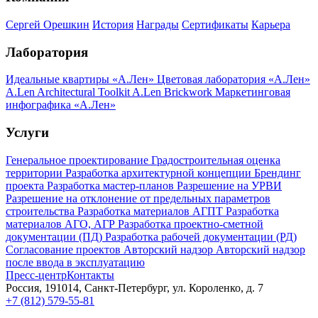
Сергей Орешкин
История
Награды
Сертификаты
Карьера
Лаборатория
Идеальные квартиры «А.Лен»
Цветовая лаборатория «А.Лен»
A.Len Architectural Toolkit
A.Len Brickwork
Маркетинговая
инфографика «А.Лен»
Услуги
Генеральное проектирование
Градостроительная оценка
территории
Разработка архитектурной концепции
Брендинг
проекта
Разработка мастер-планов
Разрешение на УРВИ
Разрешение на отклонение от предельных параметров
строительства
Разработка материалов АГПТ
Разработка
материалов АГО, АГР
Разработка проектно-сметной
документации (ПД)
Разработка рабочей документации (РД)
Согласование проектов
Авторский надзор
Авторский надзор
после ввода в эксплуатацию
Пресс-центр
Контакты
Россия, 191014, Санкт-Петербург, ул. Короленко, д. 7
+7 (812) 579-55-81