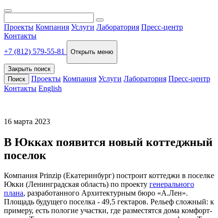
Проекты
Компания
Услуги
Лаборатория
Пресс-центр
Контакты
+7 (812) 579-55-81
Открыть меню
Закрыть поиск
Проекты
Компания
Услуги
Лаборатория
Пресс-центр
Поиск
Контакты
English
16 марта 2023
В Юкках появится новый коттеджный
поселок
Компания Prinzip (Екатеринбург) построит коттеджи в поселке
Юкки (Ленинградская область) по проекту
генерального
плана
, разработанного Архитектурным бюро «А.Лен».
Площадь будущего поселка - 49,5 гектаров. Рельеф сложный: к
примеру, есть пологие участки, где разместятся дома комфорт-