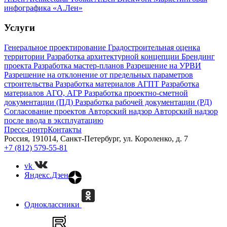
инфографика «А.Лен»
Услуги
Генеральное проектирование
Градостроительная оценка
территории
Разработка архитектурной концепции
Брендинг
проекта
Разработка мастер-планов
Разрешение на УРВИ
Разрешение на отклонение от предельных параметров
строительства
Разработка материалов АГПТ
Разработка
материалов АГО, АГР
Разработка проектно-сметной
документации (ПД)
Разработка рабочей документации (РД)
Согласование проектов
Авторский надзор
Авторский надзор
после ввода в эксплуатацию
Пресс-центр
Контакты
Россия, 191014, Санкт-Петербург, ул. Короленко, д. 7
+7 (812) 579-55-81
vk
Яндекс.Дзен
Одноклассники