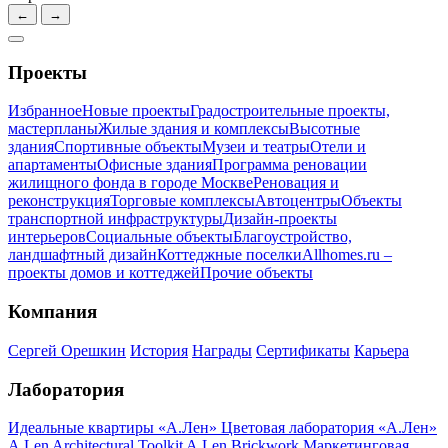
←
→
Проекты
Избранное
Новые проекты
Градостроительные проекты,
мастерпланы
Жилые здания и комплексы
Высотные
здания
Спортивные объекты
Музеи и театры
Отели и
апартаменты
Офисные здания
Программа реновации
жилищного фонда в городе Москве
Реновация и
реконструкция
Торговые комплексы
Автоцентры
Объекты
транспортной инфраструктуры
Дизайн-проекты
интерьеров
Социальные объекты
Благоустройство,
ландшафтный дизайн
Коттеджные поселки
Allhomes.ru –
проекты домов и коттеджей
Прочие объекты
Компания
Сергей Орешкин
История
Награды
Сертификаты
Карьера
Лаборатория
Идеальные квартиры «А.Лен»
Цветовая лаборатория «А.Лен»
A.Len Architectural Toolkit
A.Len Brickwork
Маркетинговая