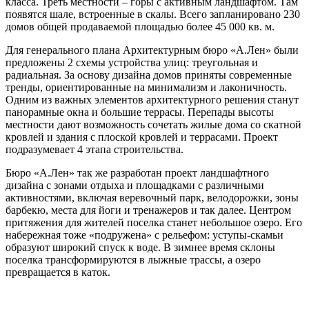
класса. Треть местности – горы с активным ландшафтом. Там
появятся шале, встроенные в скалы. Всего запланировано 230
домов общей продаваемой площадью более 45 000 кв. м.
Для генерального плана Архитектурным бюро «А.Лен» были
предложены 2 схемы устройства улиц: треугольная и
радиальная. За основу дизайна домов приняты современные
тренды, ориентированные на минимализм и лаконичность.
Одним из важных элементов архитектурного решения станут
панорамные окна и большие террасы. Перепады высоты
местности дают возможность сочетать жилые дома со скатной
кровлей и здания с плоской кровлей и террасами. Проект
подразумевает 4 этапа строительства.
Бюро «А.Лен» так же разработан проект ландшафтного
дизайна с зонами отдыха и площадками с различными
активностями, включая веревочный парк, велодорожки, зоны
барбекю, места для йоги и тренажеров и так далее. Центром
притяжения для жителей поселка станет небольшое озеро. Его
набережная тоже «подружена» с рельефом: уступы-скамьи
образуют широкий спуск к воде. В зимнее время склоны
поселка трансформируются в лыжные трассы, а озеро
превращается в каток.