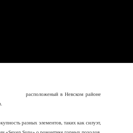
расположеный в Невском районе
.
купность разных элементов, таких как силуэт,
ии «Seven Suns» о романтике горных походов,