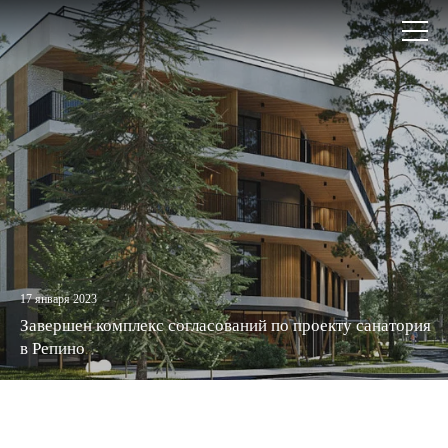
+7
Откры
(812)
меню
579-
55-
81
17 января 2023
Завершен комплекс согласований по проекту санатория
в Репино