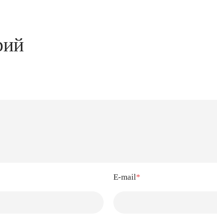
рий
E-mail
*