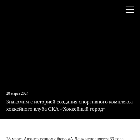
+7
Откры
(812)
меню
579-
55-
81
20 марта 2024
Знакомим с историей создания спортивного комплекса
хоккейного клуба СКА «Хоккейный город»
28 марта Архитектурному бюро «А.Лен» исполняется 33 года.