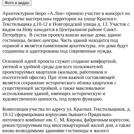
Фото и видео
Архитектурное бюро «А.Лен» приняло участие в конкурсе по
разработке мастерплана территории на улице Красного
Текстильщика д.10-12 и Новгородской улицы д. 13. Участок с
видом на Неву находится в Центральном районе Санкт-
Петербурга. В состав проекта вошли жилые дома, здание
гостиницы, бизнес-центры. Часть зданий находится под
охраной и является памятником архитектуры, эти дома будут
сохранены и адаптированы под современные нужды.
Основной идеей проекта служит создание комфортной,
уютной и удобной среды для всех пользователей
проектируемых кварталов (жильцов, работников и
посетителей офисов). При этом важной составляющей
является сохранение исторического облика кварталов с
существующей застройкой, а также максимальное
использование зданий, имеющих историческую и
художественную ценность, под новую функцию.
Композиция участка по адресу ул. Красных Текстильщиков, д.
10-12 сформирована корпусами бывшего Прядильно-
ниточного комбинат им. С. М. Кирова, фабричным корпусом,
реконструируемым под многоквартирный жилой дом, а также
вновь возводимыми зданиями гостиницы и жилого