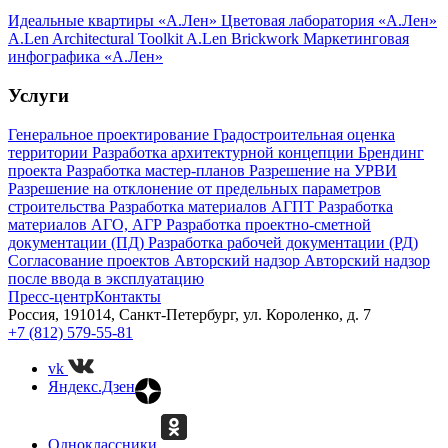
Идеальные квартиры «А.Лен»
Цветовая лаборатория «А.Лен»
A.Len Architectural Toolkit
A.Len Brickwork
Маркетинговая
инфографика «А.Лен»
Услуги
Генеральное проектирование
Градостроительная оценка
территории
Разработка архитектурной концепции
Брендинг
проекта
Разработка мастер-планов
Разрешение на УРВИ
Разрешение на отклонение от предельных параметров
строительства
Разработка материалов АГПТ
Разработка
материалов АГО, АГР
Разработка проектно-сметной
документации (ПД)
Разработка рабочей документации (РД)
Согласование проектов
Авторский надзор
Авторский надзор
после ввода в эксплуатацию
Пресс-центр
Контакты
Россия, 191014, Санкт-Петербург, ул. Короленко, д. 7
+7 (812) 579-55-81
vk
Яндекс.Дзен
Одноклассники