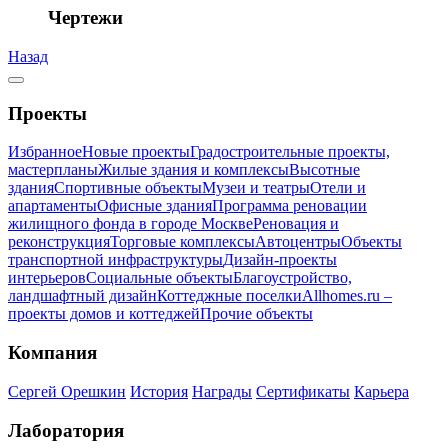
Чертежи
Назад
Проекты
Избранное
Новые проекты
Градостроительные проекты,
мастерпланы
Жилые здания и комплексы
Высотные
здания
Спортивные объекты
Музеи и театры
Отели и
апартаменты
Офисные здания
Программа реновации
жилищного фонда в городе Москве
Реновация и
реконструкция
Торговые комплексы
Автоцентры
Объекты
транспортной инфраструктуры
Дизайн-проекты
интерьеров
Социальные объекты
Благоустройство,
ландшафтный дизайн
Коттеджные поселки
Allhomes.ru –
проекты домов и коттеджей
Прочие объекты
Компания
Сергей Орешкин
История
Награды
Сертификаты
Карьера
Лаборатория