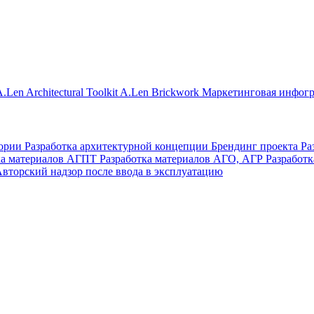
.Len Architectural Toolkit
A.Len Brickwork
Маркетинговая инфог
тории
Разработка архитектурной концепции
Брендинг проекта
Ра
ка материалов АГПТ
Разработка материалов АГО, АГР
Разработ
вторский надзор после ввода в эксплуатацию