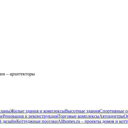
син – архитекторы
планы
Жилые здания и комплексы
Высотные здания
Спортивные о
ве
Реновация и реконструкция
Торговые комплексы
Автоцентры
О
й дизайн
Коттеджные поселки
Allhomes.ru – проекты домов и кот