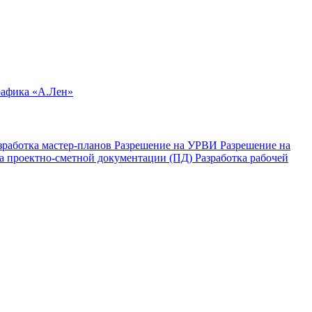
рафика «А.Лен»
зработка мастер-планов
Разрешение на УРВИ
Разрешение на
ка проектно-сметной документации (ПД)
Разработка рабочей