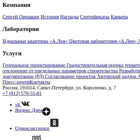
Компания
Сергей Орешкин
История
Награды
Сертификаты
Карьера
Лаборатория
Идеальные квартиры «А.Лен»
Цветовая лаборатория «А.Лен»
A
Услуги
Генеральное проектирование
Градостроительная оценка терри
отклонение от предельных параметров строительства
Разработ
документации (РД)
Согласование проектов
Авторский надзор
А
Пресс-центр
Контакты
Россия, 191014, Санкт-Петербург, ул. Короленко, д. 7
+7 (812) 579-55-81
vk
Яндекс.Дзен
Одноклассники