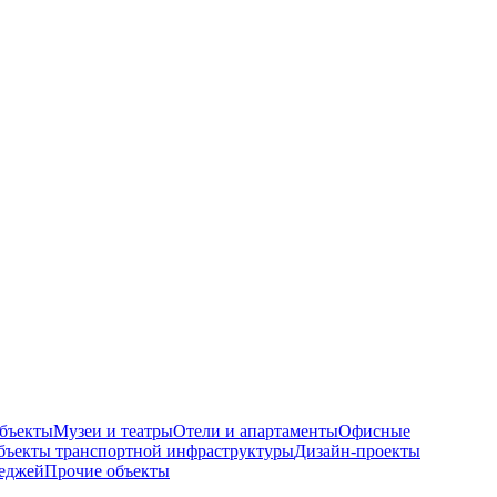
бъекты
Музеи и театры
Отели и апартаменты
Офисные
бъекты транспортной инфраструктуры
Дизайн-проекты
теджей
Прочие объекты