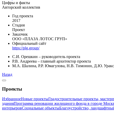
Цифры и факты
Авторский коллектив
Год проекта
2017
Стадия
Проект
Заказчик
ООО «ПЛАЗА ЛОТОС ГРУП»
Официальный сайт
https://plg.group/
С.И. Орешкин – руководитель проекта
Р.В. Андреева – главный архитектор проекта
М.А. Шалина, Р.Р. Юмагулова, Н.В. Тимонин, Д.Ю. Урак
Назад
Проекты
Избранное
Новые проекты
Градостроительные проекты, мастер
здания
Программа реновации жилищного фонда в городе Моск
интерьеров
Социальные объекты
Благоустройство, ландшафтны