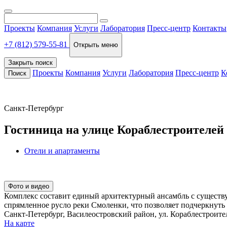
Проекты
Компания
Услуги
Лаборатория
Пресс-центр
Контакты
+7 (812) 579-55-81
Открыть меню
Закрыть поиск
Проекты
Компания
Услуги
Лаборатория
Пресс-центр
К
Поиск
Санкт-Петербург
Гостиница на улице Кораблестроителей
Отели и апартаменты
Фото и видео
Комплекс составит единый архитектурный ансамбль с существ
спрямленное русло реки Смоленки, что позволяет подчеркнуть
Санкт-Петербург, Василеостровский район, ул. Кораблестроите
На карте