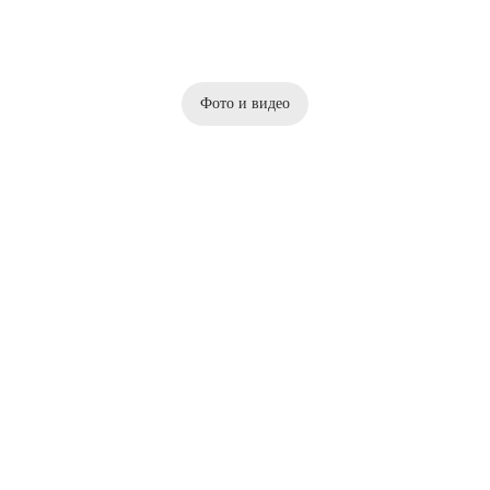
Фото и видео
Мастерплан «Золото
Проект «Вазарели»
сиреневого сада»:
для конкурса «Облик