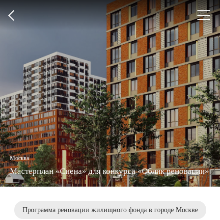
+7
Откры
(812)
меню
579-
55-
81
Москва
Мастерплан «Сиена» для конкурса «Облик реновации»
Программа реновации жилищного фонда в городе Москве