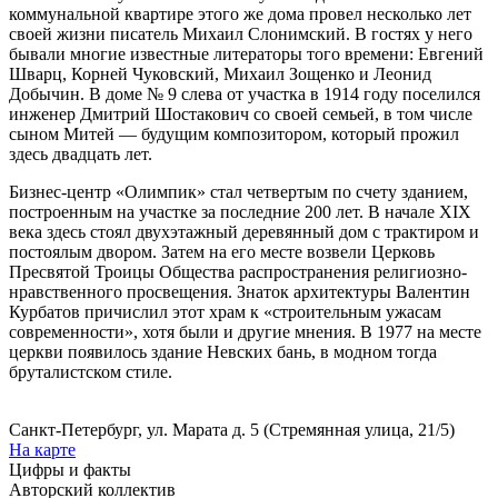
коммунальной квартире этого же дома провел несколько лет
своей жизни писатель Михаил Слонимский. В гостях у него
бывали многие известные литераторы того времени: Евгений
Шварц, Корней Чуковский, Михаил Зощенко и Леонид
Добычин. В доме № 9 слева от участка в 1914 году поселился
инженер Дмитрий Шостакович со своей семьей, в том числе
сыном Митей — будущим композитором, который прожил
здесь двадцать лет.
Бизнес-центр «Олимпик» стал четвертым по счету зданием,
построенным на участке за последние 200 лет. В начале XIX
века здесь стоял двухэтажный деревянный дом с трактиром и
постоялым двором. Затем на его месте возвели Церковь
Пресвятой Троицы Общества распространения религиозно-
нравственного просвещения. Знаток архитектуры Валентин
Курбатов причислил этот храм к «строительным ужасам
современности», хотя были и другие мнения. В 1977 на месте
церкви появилось здание Невских бань, в модном тогда
бруталистском стиле.
Санкт-Петербург, ул. Марата д. 5 (Стремянная улица, 21/5)
На карте
Цифры и факты
Авторский коллектив