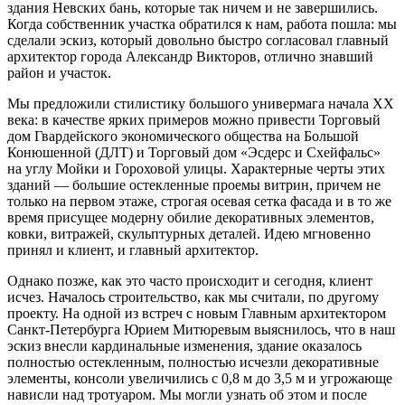
здания Невских бань, которые так ничем и не завершились.
Когда собственник участка обратился к нам, работа пошла: мы
сделали эскиз, который довольно быстро согласовал главный
архитектор города Александр Викторов, отлично знавший
район и участок.
Мы предложили стилистику большого универмага начала XX
века: в качестве ярких примеров можно привести Торговый
дом Гвардейского экономического общества на Большой
Конюшенной (ДЛТ) и Торговый дом «Эсдерс и Схейфальс»
на углу Мойки и Гороховой улицы. Характерные черты этих
зданий — большие остекленные проемы витрин, причем не
только на первом этаже, строгая осевая сетка фасада и в то же
время присущее модерну обилие декоративных элементов,
ковки, витражей, скульптурных деталей. Идею мгновенно
принял и клиент, и главный архитектор.
Однако позже, как это часто происходит и сегодня, клиент
исчез. Началось строительство, как мы считали, по другому
проекту. На одной из встреч с новым Главным архитектором
Санкт-Петербурга Юрием Митюревым выяснилось, что в наш
эскиз внесли кардинальные изменения, здание оказалось
полностью остекленным, полностью исчезли декоративные
элементы, консоли увеличились с 0,8 м до 3,5 м и угрожающе
нависли над тротуаром. Мы могли узнать об этом и после