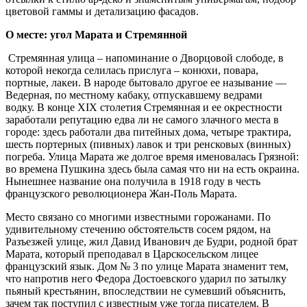
цветовой гаммы и детализацию фасадов.
О месте: угол Марата и Стремянной
Стремянная улица – напоминание о Дворцовой слободе, в
которой некогда селилась прислуга – конюхи, повара,
портные, лакеи. В народе бытовало другое ее называние —
Ведерная, по местному кабаку, отпускавшему ведрами
водку. В конце XIX столетия Стремянная и ее окрестности
заработали репутацию едва ли не самого злачного места в
городе: здесь работали два питейных дома, четыре трактира,
шесть портерных (пивных) лавок и три ренсковых (винных)
погреба. Улица Марата же долгое время именовалась Грязной:
во времена Пушкина здесь была самая что ни на есть окраина.
Нынешнее название она получила в 1918 году в честь
французского революционера Жан-Поль Марата.
Место связано со многими известными горожанами. По
удивительному стечению обстоятельств сосем рядом, на
Разъезжей улице, жил Давид Иванович де Будри, родной брат
Марата, который преподавал в Царскосельском лицее
французский язык. Дом № 3 по улице Марата знаменит тем,
что напротив него Федора Достоевского ударил по затылку
пьяный крестьянин, впоследствии не сумевший объяснить,
зачем так поступил с известным уже тогда писателем. В