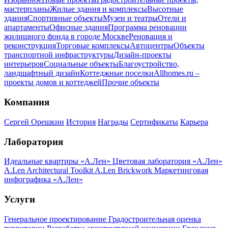
мастерпланы
Жилые здания и комплексы
Высотные
здания
Спортивные объекты
Музеи и театры
Отели и
апартаменты
Офисные здания
Программа реновации
жилищного фонда в городе Москве
Реновация и
реконструкция
Торговые комплексы
Автоцентры
Объекты
транспортной инфраструктуры
Дизайн-проекты
интерьеров
Социальные объекты
Благоустройство,
ландшафтный дизайн
Коттеджные поселки
Allhomes.ru –
проекты домов и коттеджей
Прочие объекты
Компания
Сергей Орешкин
История
Награды
Сертификаты
Карьера
Лаборатория
Идеальные квартиры «А.Лен»
Цветовая лаборатория «А.Лен»
A.Len Architectural Toolkit
A.Len Brickwork
Маркетинговая
инфографика «А.Лен»
Услуги
Генеральное проектирование
Градостроительная оценка