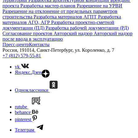
территории
Разработка архитектурной концепции
Брендинг
проекта
Разработка мастер-планов
Разрешение на УРВИ
Разрешение на отклонение от предельных параметров
строительства
Разработка материалов АГПТ
Разработка
материалов АГО, АГР
Разработка проектно-сметной
документации (ПД)
Разработка рабочей документации (РД)
Согласование проектов
Авторский надзор
Авторский надзор
после ввода в эксплуатацию
Пресс-центр
Контакты
Россия, 191014, Санкт-Петербург, ул. Короленко, д. 7
+7 (812) 579-55-81
vk
Яндекс.Дзен
Одноклассники
rutube
behance
pinterest
Телеграм