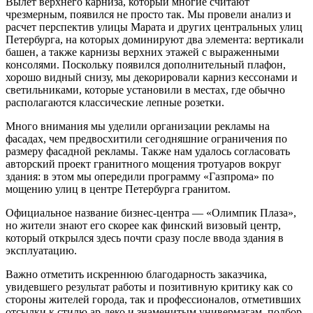
Вылет верхнего карниза, который многие считают
чрезмерным, появился не просто так. Мы провели анализ и
расчет перспектив улицы Марата и других центральных улиц
Петербурга, на которых доминируют два элемента: вертикали
башен, а также карнизы верхних этажей с выраженными
консолями. Поскольку появился дополнительный плафон,
хорошо видный снизу, мы декорировали карниз кессонами и
светильниками, которые установили в местах, где обычно
располагаются классические лепные розетки.
Много внимания мы уделили организации рекламы на
фасадах, чем предвосхитили сегодняшние ограничения по
размеру фасадной рекламы. Также нам удалось согласовать
авторский проект гранитного мощения тротуаров вокруг
здания: в этом мы опередили программу «Газпрома» по
мощению улиц в центре Петербурга гранитом.
Официальное название бизнес-центра — «Олимпик Плаза»,
но жители знают его скорее как финский визовый центр,
который открылся здесь почти сразу после ввода здания в
эксплуатацию.
Важно отметить искреннюю благодарность заказчика,
увидевшего результат работы и позитивную критику как со
стороны жителей города, так и профессионалов, отметивших
отсылки к стилю ар-деко и знаменитым универмагам, подбор