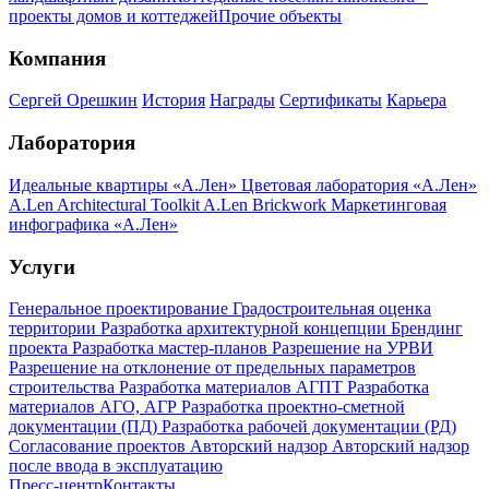
проекты домов и коттеджей
Прочие объекты
Компания
Сергей Орешкин
История
Награды
Сертификаты
Карьера
Лаборатория
Идеальные квартиры «А.Лен»
Цветовая лаборатория «А.Лен»
A.Len Architectural Toolkit
A.Len Brickwork
Маркетинговая
инфографика «А.Лен»
Услуги
Генеральное проектирование
Градостроительная оценка
территории
Разработка архитектурной концепции
Брендинг
проекта
Разработка мастер-планов
Разрешение на УРВИ
Разрешение на отклонение от предельных параметров
строительства
Разработка материалов АГПТ
Разработка
материалов АГО, АГР
Разработка проектно-сметной
документации (ПД)
Разработка рабочей документации (РД)
Согласование проектов
Авторский надзор
Авторский надзор
после ввода в эксплуатацию
Пресс-центр
Контакты