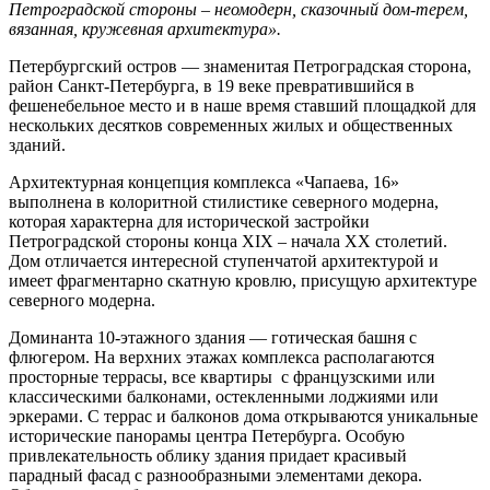
Петроградской стороны – неомодерн, сказочный дом-терем,
вязанная, кружевная архитектура».
Петербургский остров — знаменитая Петроградская сторона,
район Санкт-Петербурга, в 19 веке превратившийся в
фешенебельное место и в наше время ставший площадкой для
нескольких десятков современных жилых и общественных
зданий.
Архитектурная концепция комплекса «Чапаева, 16»
выполнена в колоритной стилистике северного модерна,
которая характерна для исторической застройки
Петроградской стороны конца XIX – начала XX столетий.
Дом отличается интересной ступенчатой архитектурой и
имеет фрагментарно скатную кровлю, присущую архитектуре
северного модерна.
Доминанта 10-этажного здания — готическая башня с
флюгером. На верхних этажах комплекса располагаются
просторные террасы, все квартиры ­­ с французскими или
классическими балконами, остекленными лоджиями или
эркерами. С террас и балконов дома открываются уникальные
исторические панорамы центра Петербурга. Особую
привлекательность облику здания придает красивый
парадный фасад с разнообразными элементами декора.