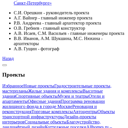
Санкт-Петербурге»
С.И. Орешкин - руководитель проекта
А.Г. Вайнер - главный инженер проекта
Р.В. Андреева - главный архитектор проекта
О.В. Гребнев - главный конструктор
А.В. Исаев, С.М. Васильев - главные инженеры проекта
В.В. Иванов, А.М. Шукшина, М.С. Нюхина -
архитекторы
А.В. Гущин - фотограф
Назад
Проекты
Избранное
Новые проекты
Градостроительные проекты,
мастерпланы
Жилые здания и комплексы
Высотные
здания
Спортивные объекты
Музеи и театры
Отели и
апартаменты
Офисные здания
Программа реновации
жилищного фонда в городе Москве
Реновация и
реконструкция
Торговые комплексы
Автоцентры
Объекты
транспортной инфраструктуры
Дизайн-проекты
интерьеров
Социальные объекты
Благоустройство,
ландшафтный дизайн
Коттеджные поселки
Allhomes.ru –