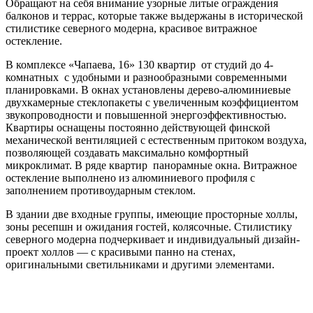
Обращают на себя внимание узорные литые ограждения
балконов и террас, которые также выдержаны в исторической
стилистике северного модерна, красивое витражное
остекление.
В комплексе «Чапаева, 16» 130 квартир ­­ от студий до 4-
комнатных с удобными и разнообразными современными
планировками. В окнах установлены дерево-алюминиевые
двухкамерные стеклопакеты с увеличенным коэффициентом
звукопроводности и повышенной энергоэффективностью.
Квартиры оснащены постоянно действующей финской
механической вентиляцией с естественным притоком воздуха,
позволяющей создавать максимально комфортный
микроклимат. В ряде квартир ­­ панорамные окна. Витражное
остекление выполнено из алюминиевого профиля с
заполнением противоударным стеклом.
В здании две входные группы, имеющие просторные холлы,
зоны ресепшн и ожидания гостей, колясочные. Стилистику
северного модерна подчеркивает и индивидуальный дизайн-
проект холлов — с красивыми панно на стенах,
оригинальными светильниками и другими элементами.