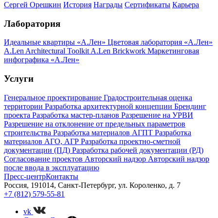
Сергей Орешкин
История
Награды
Сертификаты
Карьера
Лаборатория
Идеальные квартиры «А.Лен»
Цветовая лаборатория «А.Лен»
A.Len Architectural Toolkit
A.Len Brickwork
Маркетинговая
инфографика «А.Лен»
Услуги
Генеральное проектирование
Градостроительная оценка
территории
Разработка архитектурной концепции
Брендинг
проекта
Разработка мастер-планов
Разрешение на УРВИ
Разрешение на отклонение от предельных параметров
строительства
Разработка материалов АГПТ
Разработка
материалов АГО, АГР
Разработка проектно-сметной
документации (ПД)
Разработка рабочей документации (РД)
Согласование проектов
Авторский надзор
Авторский надзор
после ввода в эксплуатацию
Пресс-центр
Контакты
Россия, 191014, Санкт-Петербург, ул. Короленко, д. 7
+7 (812) 579-55-81
vk