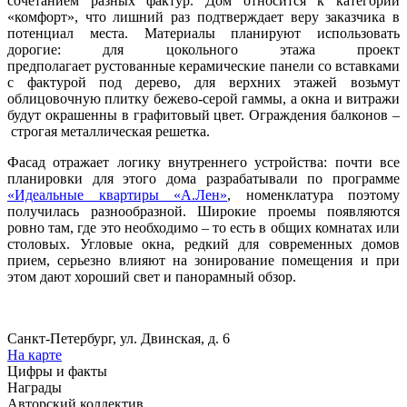
сочетанием разных фактур. Дом относится к категории
«комфорт», что лишний раз подтверждает веру заказчика в
потенциал места. Материалы планируют использовать
дорогие: для цокольного этажа проект
предполагает рустованные керамические панели со вставками
с фактурой под дерево, для верхних этажей возьмут
облицовочную плитку бежево-серой гаммы, а окна и витражи
будут окрашенны в графитовый цвет. Ограждения балконов –
строгая металлическая решетка.
Фасад отражает логику внутреннего устройства: почти все
планировки для этого дома разрабатывали по программе
«Идеальные квартиры «А.Лен»
, номенклатура поэтому
получилась разнообразной. Широкие проемы появляются
ровно там, где это необходимо – то есть в общих комнатах или
столовых. Угловые окна, редкий для современных домов
прием, серьезно влияют на зонирование помещения и при
этом дают хороший свет и панорамный обзор.
Санкт-Петербург, ул. Двинская, д. 6
На карте
Цифры и факты
Награды
Авторский коллектив