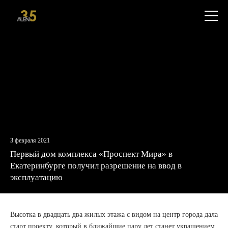
+7
Откры
(812)
меню
579-
55-
81
3 февраля 2021
Первый дом комплекса «Проспект Мира» в
Екатеринбурге получил разрешение на ввод в
эксплуатацию
Высотка в двадцать два жилых этажа с видом на центр города дала
старт проекту, который в ближайшие пару лет станет украшением