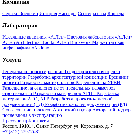
Компания
Сергей Орешкин
История
Награды
Сертификаты
Карьера
Лаборатория
Идеальные квартиры «А.Лен»
Цветовая лаборатория «А.Лен»
A.Len Architectural Toolkit
A.Len Brickwork
Маркетинговая
инфографика «А.Лен»
Услуги
Генеральное проектирование
Градостроительная оценка
территории
Разработка архитектурной концепции
Брендинг
проекта
Разработка мастер-планов
Разрешение на УРВИ
Разрешение на отклонение от предельных параметров
строительства
Разработка материалов АГПТ
Разработка
материалов АГО, АГР
Разработка проектно-сметной
документации (ПД)
Разработка рабочей документации (РД)
Согласование проектов
Авторский надзор
Авторский надзор
после ввода в эксплуатацию
Пресс-центр
Контакты
Россия, 191014, Санкт-Петербург, ул. Короленко, д. 7
+7 (812) 579-55-81