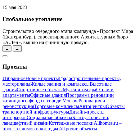
15 мая 2023
Глобальное утепление
Строительство очередного этапа компаунда «Проспект Мира»
(Екатеринбург), спроектированного Архитектурным бюро
«А.Лен», вышло на финишную прямую.
←
→
Проекты
Избранное
Новые проекты
Градостроительные проекты,
мастерпланы
Жилые здания и комплексы
Высотные
здания
Спортивные объекты
Музеи и театры
Отели и
апартаменты
Офисные здания
Программа реновации
жилищного фонда в городе Москве
Реновация и
реконструкция
Торговые комплексы
Автоцентры
Объекты
транспортной инфраструктуры
Дизайн-проекты
интерьеров
Социальные объекты
Благоустройство,
ландшафтный дизайн
Коттеджные поселки
Allhomes.ru –
проекты домов и коттеджей
Прочие объекты