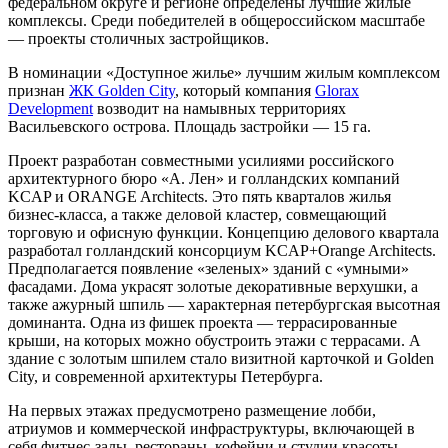
федеральном округе и регионе определены лучшие жилые
комплексы. Среди победителей в общероссийском масштабе
— проекты столичных застройщиков.
В номинации «Доступное жилье» лучшим жилым комплексом
признан
ЖК Golden City
, который компания
Glorax
Development
возводит на намывных территориях
Васильевского острова. Площадь застройки — 15 га.
Проект разработан совместными усилиями российского
архитектурного бюро «А. Лен» и голландских компаний
KCAP и ORANGE Architects. Это пять кварталов жилья
бизнес-класса, а также деловой кластер, совмещающий
торговую и офисную функции. Концепцию делового квартала
разработал голландский консорциум KCAP+Orange Architects.
Предполагается появление «зеленых» зданий с «умными»
фасадами. Дома украсят золотые декоративные верхушки, а
также ажурный шпиль — характерная петербургская высотная
доминанта. Одна из фишек проекта — террасированные
крыши, на которых можно обустроить этажи с террасами. А
здание с золотым шпилем стало визитной карточкой и Golden
City, и современной архитектуры Петербурга.
На первых этажах предусмотрено размещение лобби,
атриумов и коммерческой инфраструктуры, включающей в
себя фитнес-залы, рестораны, кофейни и студии красоты.