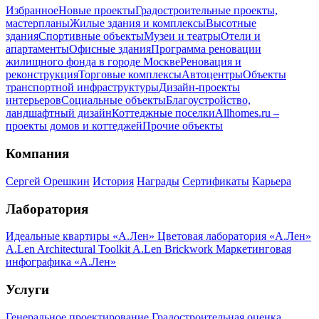
Избранное
Новые проекты
Градостроительные проекты,
мастерпланы
Жилые здания и комплексы
Высотные
здания
Спортивные объекты
Музеи и театры
Отели и
апартаменты
Офисные здания
Программа реновации
жилищного фонда в городе Москве
Реновация и
реконструкция
Торговые комплексы
Автоцентры
Объекты
транспортной инфраструктуры
Дизайн-проекты
интерьеров
Социальные объекты
Благоустройство,
ландшафтный дизайн
Коттеджные поселки
Allhomes.ru –
проекты домов и коттеджей
Прочие объекты
Компания
Сергей Орешкин
История
Награды
Сертификаты
Карьера
Лаборатория
Идеальные квартиры «А.Лен»
Цветовая лаборатория «А.Лен»
A.Len Architectural Toolkit
A.Len Brickwork
Маркетинговая
инфографика «А.Лен»
Услуги
Генеральное проектирование
Градостроительная оценка