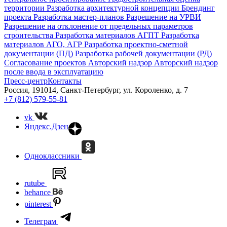
территории
Разработка архитектурной концепции
Брендинг
проекта
Разработка мастер-планов
Разрешение на УРВИ
Разрешение на отклонение от предельных параметров
строительства
Разработка материалов АГПТ
Разработка
материалов АГО, АГР
Разработка проектно-сметной
документации (ПД)
Разработка рабочей документации (РД)
Согласование проектов
Авторский надзор
Авторский надзор
после ввода в эксплуатацию
Пресс-центр
Контакты
Россия, 191014, Санкт-Петербург, ул. Короленко, д. 7
+7 (812) 579-55-81
vk
Яндекс.Дзен
Одноклассники
rutube
behance
pinterest
Телеграм