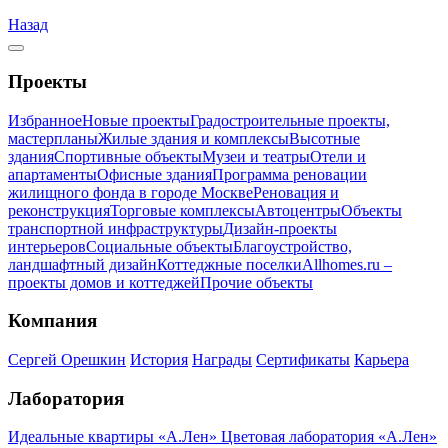
Назад
Проекты
Избранное
Новые проекты
Градостроительные проекты,
мастерпланы
Жилые здания и комплексы
Высотные
здания
Спортивные объекты
Музеи и театры
Отели и
апартаменты
Офисные здания
Программа реновации
жилищного фонда в городе Москве
Реновация и
реконструкция
Торговые комплексы
Автоцентры
Объекты
транспортной инфраструктуры
Дизайн-проекты
интерьеров
Социальные объекты
Благоустройство,
ландшафтный дизайн
Коттеджные поселки
Allhomes.ru –
проекты домов и коттеджей
Прочие объекты
Компания
Сергей Орешкин
История
Награды
Сертификаты
Карьера
Лаборатория
Идеальные квартиры «А.Лен»
Цветовая лаборатория «А.Лен»