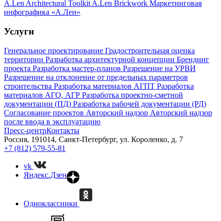
A.Len Architectural Toolkit
A.Len Brickwork
Маркетинговая
инфографика «А.Лен»
Услуги
Генеральное проектирование
Градостроительная оценка
территории
Разработка архитектурной концепции
Брендинг
проекта
Разработка мастер-планов
Разрешение на УРВИ
Разрешение на отклонение от предельных параметров
строительства
Разработка материалов АГПТ
Разработка
материалов АГО, АГР
Разработка проектно-сметной
документации (ПД)
Разработка рабочей документации (РД)
Согласование проектов
Авторский надзор
Авторский надзор
после ввода в эксплуатацию
Пресс-центр
Контакты
Россия, 191014, Санкт-Петербург, ул. Короленко, д. 7
+7 (812) 579-55-81
vk
Яндекс.Дзен
Одноклассники