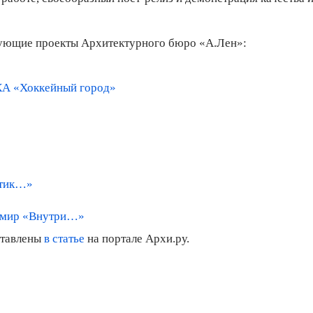
дующие проекты Архитектурного бюро «А.Лен»:
КА «Хоккейный город»
нтик…»
й мир «Внутри…»
ставлены
в статье
на портале Архи.ру.