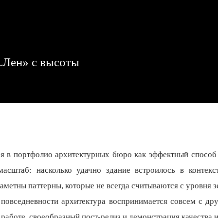
.Лен» с высоты
я в портфолио архитектурных бюро как эффектный способ 
масштаб: насколько удачно здание встроилось в контекс
аметны паттерны, которые не всегда считываются с уровня зе
в повседневности архитектура воспринимается совсем с дру
й работе, своеобразный пост-релиз и демонстрация качества 